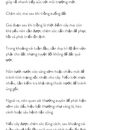
giúp rễ nhanh tiếp xúc với môi trường mới.
Chăm sóc mai sau khi trồng xuống đất
Giai đoạn sau khi trồng là thời điểm cây mai còn 
khá yếu nên cần được chăm sóc cẩn thận để phục 
hồi và phát triển ổn định.
Trong khoảng vài tuần đầu, cần duy trì độ ẩm vừa 
phải cho đất nhưng tuyệt đối không để đất quá 
ướt.
Nên tưới nước vào sáng sớm hoặc chiều mát để 
tránh tình trạng sốc nhiệt cho cây. Nếu trời mưa 
nhiều, cần kiểm tra khả năng thoát nước để tránh 
úng gốc.
Ngoài ra, nên quan sát thường xuyên để phát hiện 
sớm các dấu hiệu bất thường như vàng lá, héo 
cành hoặc sâu bệnh tấn công.
Nếu cây được chăm sóc đúng cách, sau khoảng vài 
tuần cây sẽ bắt đầu ra lá non và phát triển ổn định 