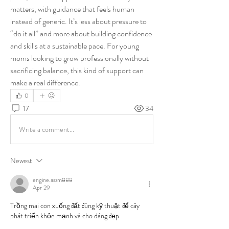
matters, with guidance that feels human 
instead of generic. It’s less about pressure to 
“do it all” and more about building confidence 
and skills at a sustainable pace. For young 
moms looking to grow professionally without 
sacrificing balance, this kind of support can 
make a real difference.
0
17
34
Write a comment...
Newest
engine.aszm888
Apr 29
Trồng mai con xuống đất đúng kỹ thuật để cây 
phát triển khỏe mạnh và cho dáng đẹp