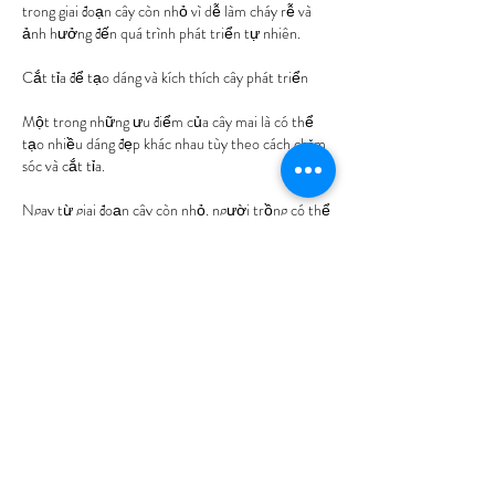
trong giai đoạn cây còn nhỏ vì dễ làm cháy rễ và 
ảnh hưởng đến quá trình phát triển tự nhiên.
Cắt tỉa để tạo dáng và kích thích cây phát triển
Một trong những ưu điểm của cây mai là có thể 
tạo nhiều dáng đẹp khác nhau tùy theo cách chăm 
sóc và cắt tỉa.
Ngay từ giai đoạn cây còn nhỏ, người trồng có thể 
tiến hành bấm ngọn hoặc cắt tỉa những cành mọc 
lệch để định hình dáng cây.
Việc cắt tỉa thường xuyên không chỉ giúp cây cân 
đối hơn mà còn kích thích ra nhiều cành mới, tạo 
bộ tán đẹp và khỏe mạnh.
Ngoài ra, việc loại bỏ các cành sâu bệnh, cành yếu 
hoặc mọc chen chúc cũng giúp cây thông thoáng và 
hạn chế nấm bệnh phát triển.
Phòng trừ sâu bệnh cho mai con