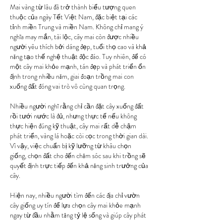
Mai vàng từ lâu đã trở thành biểu tượng quen 
thuộc của ngày Tết Việt Nam, đặc biệt tại các 
tỉnh miền Trung và miền Nam. Không chỉ mang ý 
nghĩa may mắn, tài lộc, cây mai còn được nhiều 
người yêu thích bởi dáng đẹp, tuổi thọ cao và khả 
năng tạo thế nghệ thuật độc đáo. Tuy nhiên, để có 
một cây mai khỏe mạnh, tán đẹp và phát triển ổn 
định trong nhiều năm, giai đoạn trồng mai con 
xuống đất đóng vai trò vô cùng quan trọng.
Nhiều người nghĩ rằng chỉ cần đặt cây xuống đất 
rồi tưới nước là đủ, nhưng thực tế nếu không 
thực hiện đúng kỹ thuật, cây mai rất dễ chậm 
phát triển, vàng lá hoặc còi cọc trong thời gian dài. 
Vì vậy, việc chuẩn bị kỹ lưỡng từ khâu chọn 
giống, chọn đất cho đến chăm sóc sau khi trồng sẽ 
quyết định trực tiếp đến khả năng sinh trưởng của 
cây.
Hiện nay, nhiều người tìm đến các địa chỉ vườn 
cây giống uy tín để lựa chọn cây mai khỏe mạnh 
ngay từ đầu nhằm tăng tỷ lệ sống và giúp cây phát 