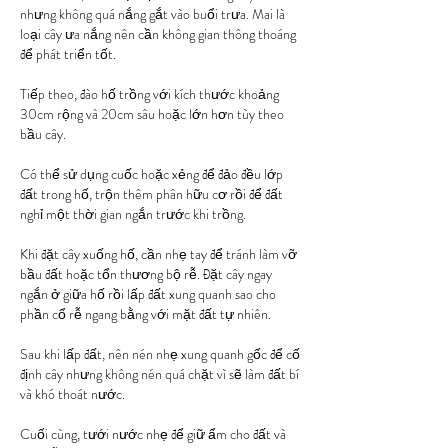
nhưng không quá nắng gắt vào buổi trưa. Mai là 
loại cây ưa nắng nên cần không gian thông thoáng 
để phát triển tốt.
Tiếp theo, đào hố trồng với kích thước khoảng 
30cm rộng và 20cm sâu hoặc lớn hơn tùy theo 
bầu cây.
Có thể sử dụng cuốc hoặc xẻng để đảo đều lớp 
đất trong hố, trộn thêm phân hữu cơ rồi để đất 
nghỉ một thời gian ngắn trước khi trồng.
Khi đặt cây xuống hố, cần nhẹ tay để tránh làm vỡ 
bầu đất hoặc tổn thương bộ rễ. Đặt cây ngay 
ngắn ở giữa hố rồi lấp đất xung quanh sao cho 
phần cổ rễ ngang bằng với mặt đất tự nhiên.
Sau khi lấp đất, nên nén nhẹ xung quanh gốc để cố 
định cây nhưng không nén quá chặt vì sẽ làm đất bí 
và khó thoát nước.
Cuối cùng, tưới nước nhẹ để giữ ẩm cho đất và 