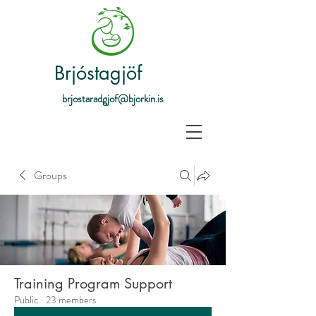
Brjóstagjöf
brjostaradgjof@bjorkin.is
Groups
Training Program Support
Public
·
23 members