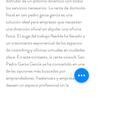
disfrutar de un entorno dinámico con todos 
los servicios necesarios. La renta de domicilio 
fiscal en san pedro garza garcía es una 
solución ideal para empresas que necesitan 
una dirección oficial sin alquilar una oficina 
física. El auge del trabajo flexible ha llevado a 
un crecimiento exponencial de los espacios 
de coworking y oficinas virtuales en ciudades 
clave. En este contexto, la renta cowork San 
Pedro Garza García se ha convertido en una 
de las opciones más buscadas por 
emprendedores, freelancers y empresas que 
desean un espacio profesional sin la 
necesidad de invertir en una oficina 
tradicional. Esta modalidad de trabajo ofrece 
ventajas como la reducción de costos 
operativos, la flexibilidad en los contratos y la 
posibilidad de trabajar en un ambiente 
colaborativo. La ciudad de San Pedro Garza 